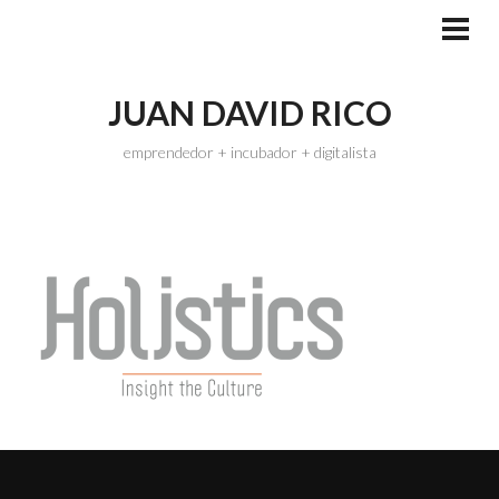
Skip
to
PRI
MEN
content
JUAN DAVID RICO
emprendedor + incubador + digitalista
LOGO-HOLISTICS-1