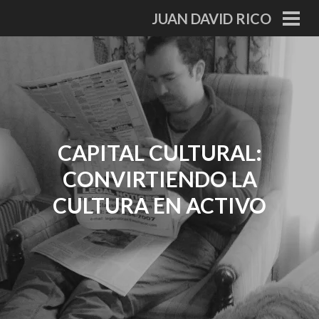
Skip
JUAN DAVID RICO
to
PRI
MEN
content
CAPITAL CULTURAL:
CONVIRTIENDO LA
CULTURA EN ACTIVO